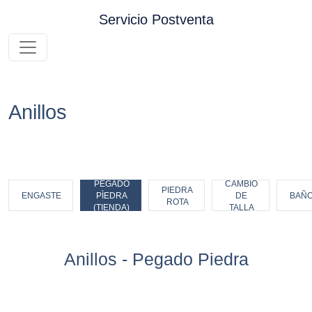
Pasar al contenido principal
Servicio Postventa
Anillos
PEGADO
CAMBIO
PIEDRA
ENGASTE
PÌEDRA
DE
BAÑ
ROTA
(TIENDA)
TALLA
Anillos - Pegado Piedra