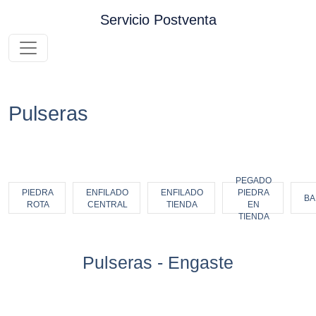
Pasar al contenido principal
Servicio Postventa
Pulseras
PEGADO
PIEDRA
ENFILADO
ENFILADO
PIEDRA
BA
ROTA
CENTRAL
TIENDA
EN
TIENDA
Pulseras - Engaste